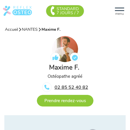
STANDARD
7 JOURS / 7
menu
Accueil
NANTES
Maxime F.
Maxime F.
Ostéopathe agréé
02 85 52 40 82
Prendre rendez-vous