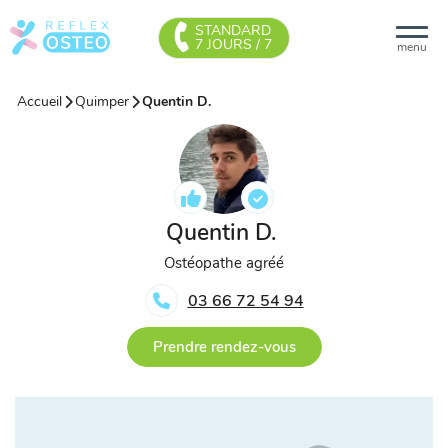
STANDARD
7 JOURS / 7
menu
Accueil
Quimper
Quentin D.
Quentin D.
Ostéopathe agréé
03 66 72 54 94
Prendre rendez-vous