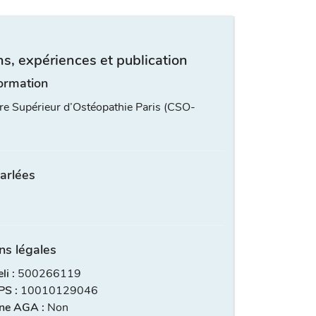
s, expériences et publication
ormation
re Supérieur d’Ostéopathie Paris (CSO-
arlées
ns légales
i :
500266119
S :
10010129046
ne AGA :
Non