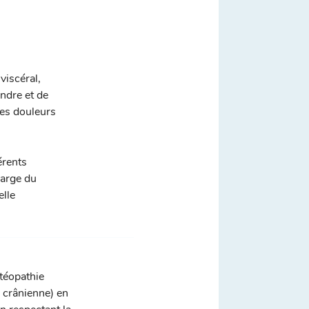
viscéral,
ondre et de
des douleurs
érents
harge du
elle
stéopathie
, crânienne) en