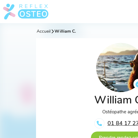
Accueil
William C.
William 
Ostéopathe agré
01 84 17 2
Prendre rendez-v