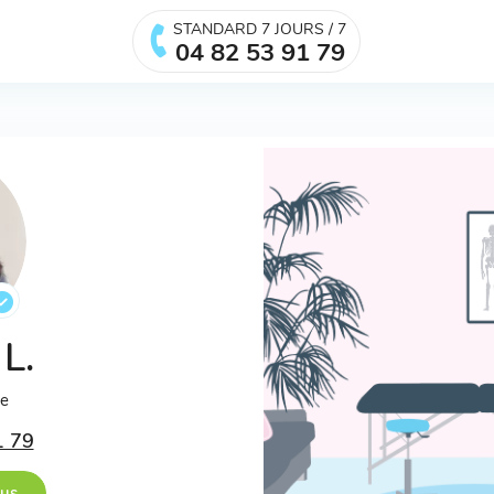
STANDARD 7 JOURS / 7
04 82 53 91 79
 L.
ée
1 79
ous