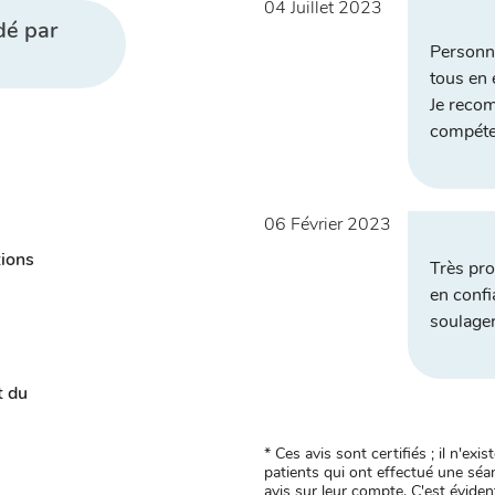
04 Juillet 2023
dé par
Personn
tous en e
Je reco
compéte
06 Février 2023
tions
Très pro
en confi
soulage
t du
* Ces avis sont certifiés ; il n'e
patients qui ont effectué une séan
avis sur leur compte. C'est évident