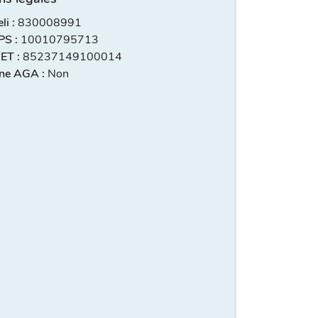
i :
830008991
S :
10010795713
ET :
85237149100014
ne AGA :
Non