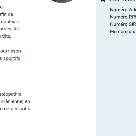
lo-
Numéro Adel
afin de
Numéro RPP
s douleurs
Numéro SIR
rses, les
Membre d'u
e tête.
nourrisson
es
sportifs
.
ostéopathie
, crânienne) en
n respectant la