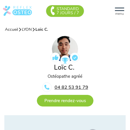
STANDARD
7 JOURS / 7
menu
Accueil
LYON
Loïc C.
Loïc C.
Ostéopathe agréé
04 82 53 91 79
Prendre rendez-vous