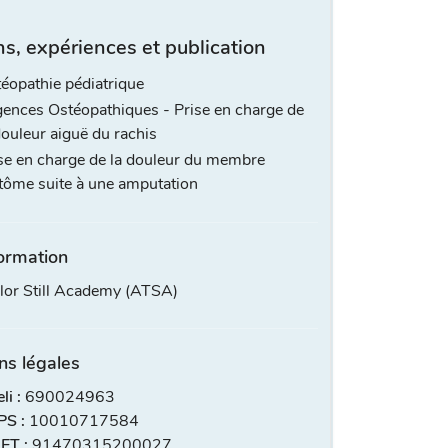
s, expériences et publication
éopathie pédiatrique
ences Ostéopathiques - Prise en charge de
douleur aiguë du rachis
se en charge de la douleur du membre
tôme suite à une amputation
ormation
or Still Academy (ATSA)
ns légales
i :
690024963
S :
10010717584
ET :
91470315200027