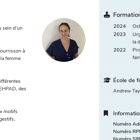
Formation
2024
Ost
u sein d'un
2023
Urg
la 
2022
Pri
nourrisson à
fan
t la femme
École de f
ifférentes
s EHPAD, des
Andrew Tayl
x motifs
Informatio
gestifs,
Numéro Adel
Numéro RPP
Numéro SIR