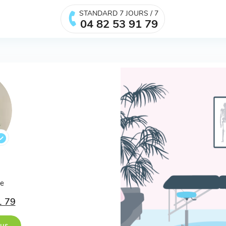
STANDARD 7 JOURS / 7
04 82 53 91 79
ée
1 79
ous