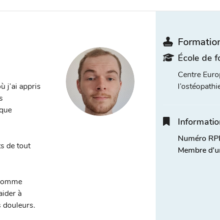
Formation
École de f
Centre Euro
 j’ai appris
l’ostéopathi
s
ique
Informatio
Numéro RPP
s de tout
Membre d'u
s comme
aider à
 douleurs.