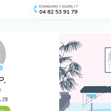
STANDARD 7 JOURS / 7
04 82 53 91 79
P.
é
1 79
ous