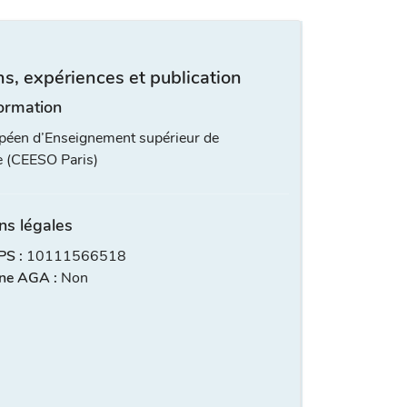
s, expériences et publication
ormation
péen d’Enseignement supérieur de
e (CEESO Paris)
ns légales
S :
10111566518
ne AGA :
Non