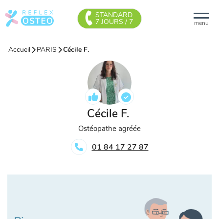
STANDARD
7 JOURS / 7
menu
Accueil
PARIS
Cécile F.
Cécile F.
Ostéopathe agréée
01 84 17 27 87