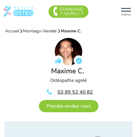
STANDARD
7 JOURS / 7
menu
Accueil
Montaigu-Vendée
Maxime C.
Maxime C.
Ostéopathe agréé
02 85 52 40 82
Prendre rendez-vous