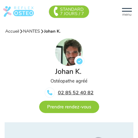
STANDARD
7 JOURS / 7
menu
Accueil
NANTES
Johan K.
Johan K.
Ostéopathe agréé
02 85 52 40 82
Prendre rendez-vous