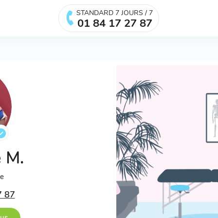
STANDARD 7 JOURS / 7
01 84 17 27 87
e M.
ée
7 87
ous