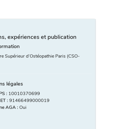
s, expériences et publication
ormation
re Supérieur d’Ostéopathie Paris (CSO-
ns légales
S :
10010370699
ET :
91466499000019
ne AGA :
Oui