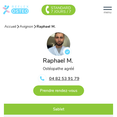
STANDARD
7 JOURS / 7
menu
Accueil
Avignon
Raphael M.
Raphael M.
Ostéopathe agréé
04 82 53 91 79
Prendre rendez-vous
Sablet