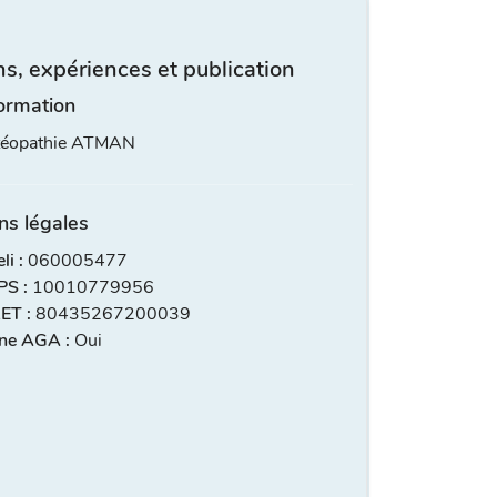
s, expériences et publication
ormation
stéopathie ATMAN
ns légales
i :
060005477
S :
10010779956
ET :
80435267200039
ne AGA :
Oui