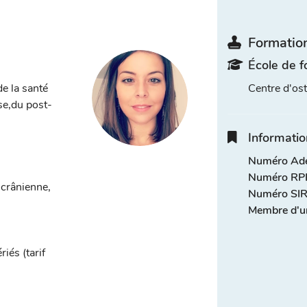
Formation
École de f
e la santé
Centre d'o
se,du post-
Informatio
Numéro Adel
Numéro RPP
 crânienne,
Numéro SIR
Membre d'u
iés (tarif