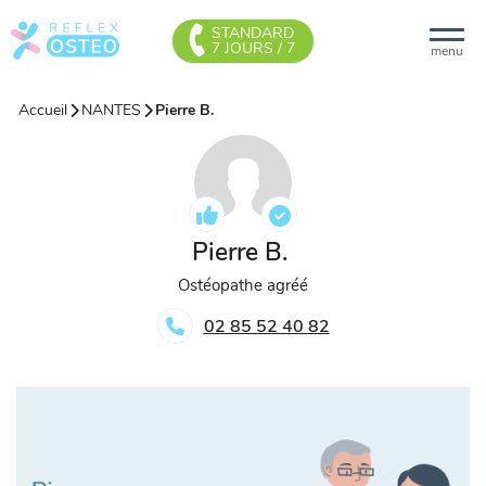
STANDARD
7 JOURS / 7
menu
Accueil
NANTES
Pierre B.
Pierre B.
Ostéopathe agréé
02 85 52 40 82