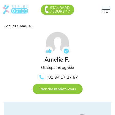
STANDARD
7 JOURS / 7
menu
Accueil
Amelie F.
Amelie F.
Ostéopathe agréée
01 84 17 27 87
Prendre rendez-vous