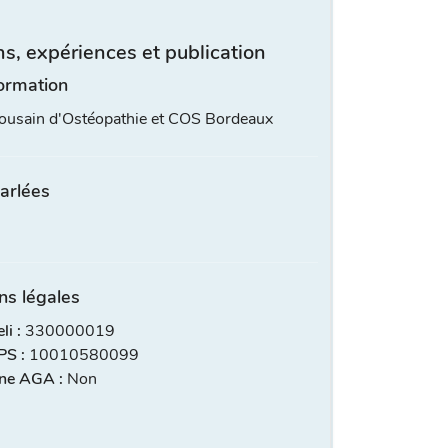
s, expériences et publication
ormation
ulousain d'Ostéopathie et COS Bordeaux
arlées
ns légales
i :
330000019
S :
10010580099
ne AGA :
Non