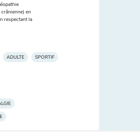
téopathie
, crânienne) en
n respectant la
ADULTE
SPORTIF
LGIE
E