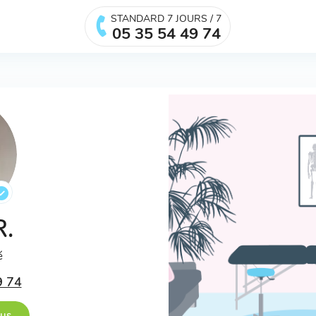
STANDARD 7 JOURS / 7
05 35 54 49 74
R.
é
9 74
ous