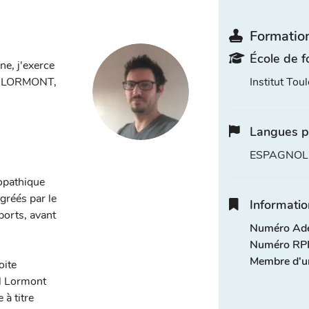
Formation
École de f
e, j'exerce
sur LORMONT,
Institut To
Langues p
ESPAGNOL
opathique
réés par le
Informatio
ports, avant
Numéro Adel
Numéro RPP
Membre d'u
oite
al Lormont
 à titre