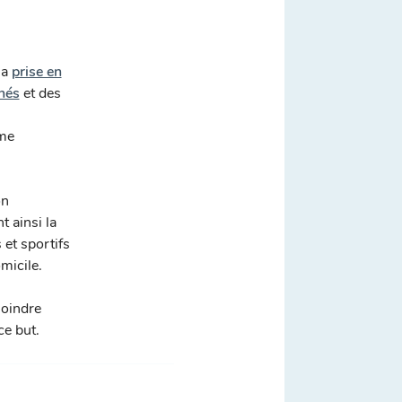
la
prise en
nés
et des
 me
on
t ainsi la
et sportifs
micile.
joindre
ce but.