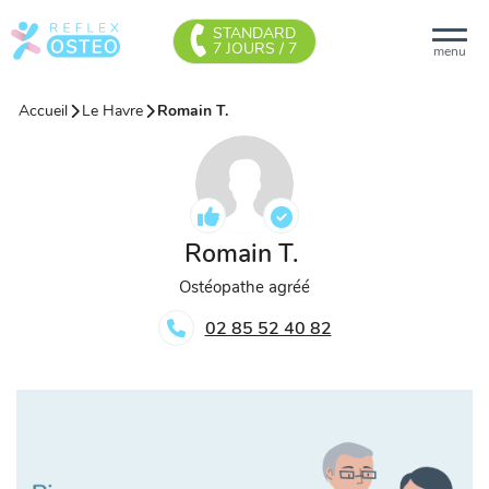
STANDARD
7 JOURS / 7
menu
Accueil
Le Havre
Romain T.
Romain T.
Ostéopathe agréé
02 85 52 40 82