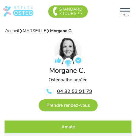
STANDARD
7 JOURS / 7
menu
Accueil
MARSEILLE
Morgane C.
Morgane C.
Ostéopathe agréée
04 82 53 91 79
Prendre rendez-vous
Amaté