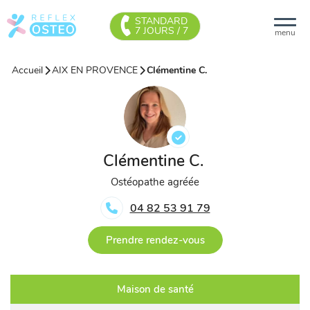
STANDARD
7 JOURS / 7
menu
Accueil
AIX EN PROVENCE
Clémentine C.
Clémentine C.
Ostéopathe agréée
04 82 53 91 79
Prendre rendez-vous
Maison de santé