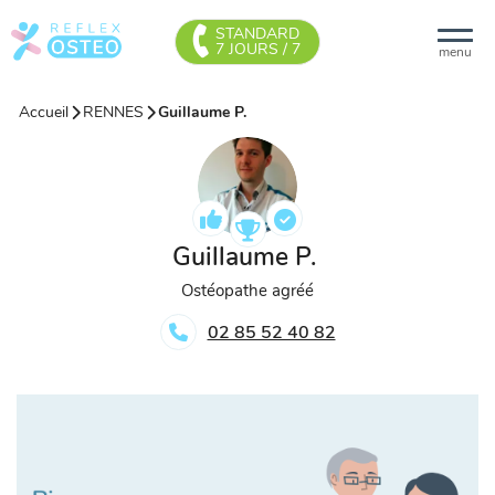
STANDARD
7 JOURS / 7
menu
Accueil
RENNES
Guillaume P.
Guillaume P.
Ostéopathe agréé
02 85 52 40 82