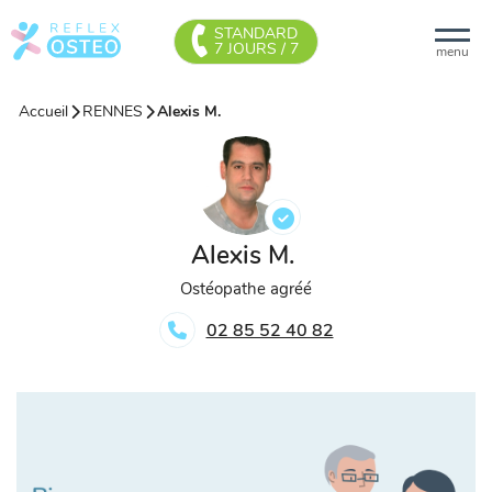
STANDARD
7 JOURS / 7
menu
Accueil
RENNES
Alexis M.
Alexis M.
Ostéopathe agréé
02 85 52 40 82