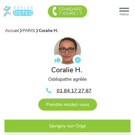
STANDARD
7 JOURS / 7
menu
Accueil
PARIS
Coralie H.
Coralie H.
Ostéopathe agréée
01 84 17 27 87
Prendre rendez-vous
Savigny-sur-Orge