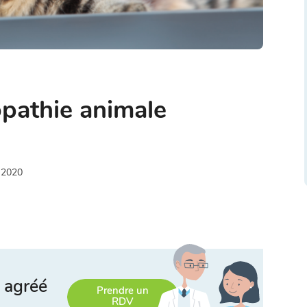
pathie animale
t 2020
 agréé
Prendre un
RDV