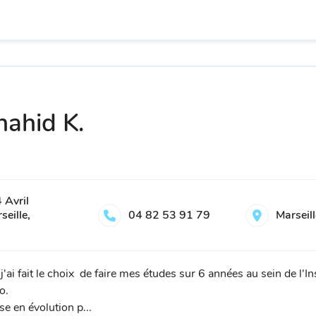
ahid K.
 Avril
eille,
04 82 53 91 79
Marseil
i fait le choix de faire mes études sur 6 années au sein de l'In
o.
e en évolution p...