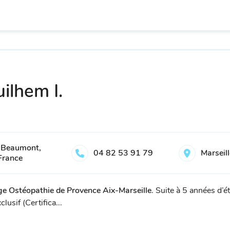
ilhem I.
 Beaumont,
04 82 53 91 79
Marseil
France
ge Ostéopathie de Provence Aix-Marseille
. Suite à 5 années d’ét
usif (Certifica...