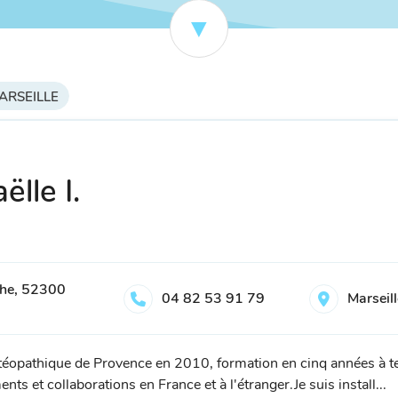
MARSEILLE
ëlle I.
che, 52300
04 82 53 91 79
Marseil
opathique de Provence en 2010, formation en cinq années à tem
 et collaborations en France et à l'étranger.Je suis install...