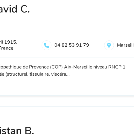
vid C.
il 1915,
04 82 53 91 79
Marseil
France
éopathique de Provence (COP) Aix-Marseille niveau RNCP 1
 (structurel, tissulaire, viscéra...
istan B.