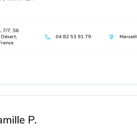
 7/7, 56
 Désert,
04 82 53 91 79
Marseil
France
mille P.