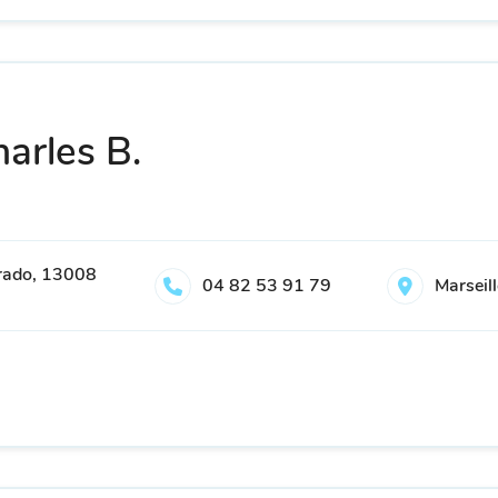
arles B.
rado, 13008
04 82 53 91 79
Marseil