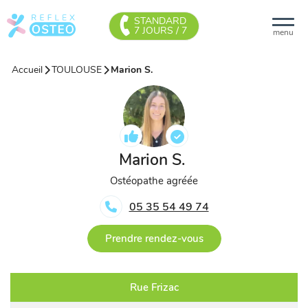
STANDARD
7 JOURS / 7
menu
Accueil
TOULOUSE
Marion S.
Marion S.
Ostéopathe agréée
05 35 54 49 74
Prendre rendez-vous
Rue Frizac