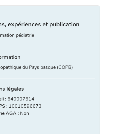
s, expériences et publication
mation pédiatrie
ormation
éopathique du Pays basque (COPB)
ns légales
i :
640007514
S :
10010596673
ne AGA :
Non