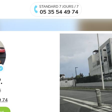
STANDARD 7 JOURS / 7
05 35 54 49 74
P.
é
9 74
ous