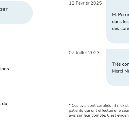
12 Février 2025
par
M. Perri
dans les
des cons
07 Juillet 2023
Très con
tions
Merci Mr
t du
* Ces avis sont certifiés ; il n'e
patients qui ont effectué une séan
avis sur leur compte. C'est évident