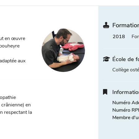
Formation
2018
For
ut en œuvre
abouheyre
École de f
 adaptée aux
Collège ost
Informatio
éopathie
Numéro Adel
, crânienne) en
Numéro RPP
n respectant la
Membre d'u