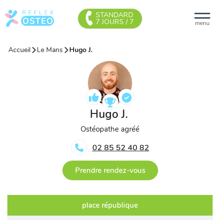
STANDARD
7 JOURS / 7
menu
Accueil
Le Mans
Hugo J.
Hugo J.
Ostéopathe agréé
02 85 52 40 82
Prendre rendez-vous
place république