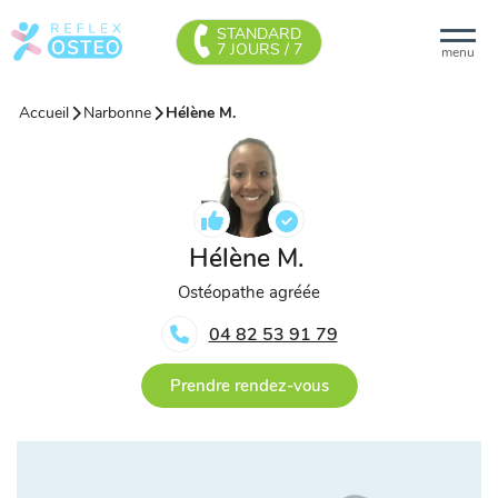
STANDARD
7 JOURS / 7
menu
Accueil
Narbonne
Hélène M.
Hélène M.
Ostéopathe agréée
04 82 53 91 79
Prendre rendez-vous