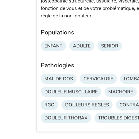
(ostéopathie structurelle, tissulaire, viscérale
fonction de vous et de votre problématique, e
règle de la non-douleur.
Populations
ENFANT
ADULTE
SENIOR
Pathologies
MAL DE DOS
CERVICALGIE
LOMBA
DOULEUR MUSCULAIRE
MACHOIRE
RGO
DOULEURS REGLES
CONTRA
DOULEUR THORAX
TROUBLES DIGEST