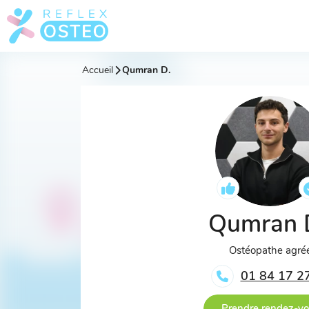
Accueil
Qumran D.
Qumran 
Ostéopathe agré
01 84 17 2
Prendre rendez-v