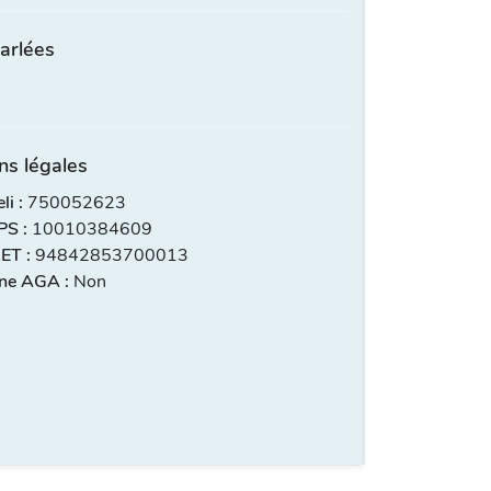
arlées
ns légales
i :
750052623
S :
10010384609
ET :
94842853700013
ne AGA :
Non