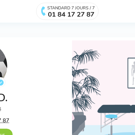
STANDARD 7 JOURS / 7
01 84 17 27 87
D.
é
7 87
ous