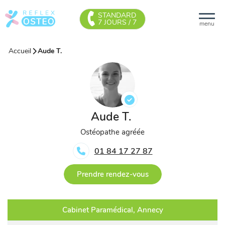
STANDARD
7 JOURS / 7
menu
Accueil
Aude T.
Aude T.
Ostéopathe agréée
01 84 17 27 87
Prendre rendez-vous
Cabinet Paramédical, Annecy