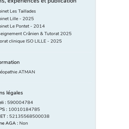
s, expériences et publication
inet Les Taillades
inet Lille - 2025
inet Le Pontet - 2014
eignement Crânien & Tutorat 2025
orat clinique ISO LILLE - 2025
ormation
stéopathie ATMAN
ns légales
i :
590004784
S :
10010184785
ET :
52135568500038
ne AGA :
Non