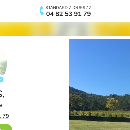
STANDARD 7 JOURS / 7
04 82 53 91 79
S.
ée
1 79
ous