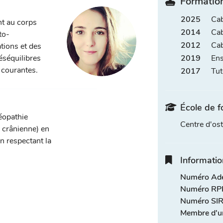
Formation
2025
Cab
nt au corps
2014
Cab
to-
2012
Cab
tions et des
éséquilibres
2019
Ens
 courantes.
2017
Tut
École de f
téopathie
Centre d'o
, crânienne) en
n respectant la
Informatio
Numéro Adel
Numéro RPP
Numéro SIR
Membre d'u