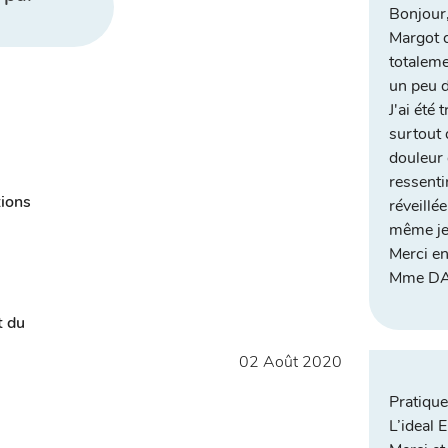
Bonjour
Margot d
totaleme
un peu d
J'ai été 
surtout 
douleur 
ressentir
tions
réveillé
même je 
Merci en
Mme D
t du
02 Août 2020
Pratique
L’ideal 