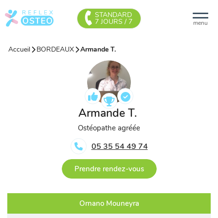
STANDARD
7 JOURS / 7
menu
Accueil
BORDEAUX
Armande T.
Armande T.
Ostéopathe agréée
05 35 54 49 74
Prendre rendez-vous
Ornano Mouneyra