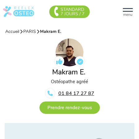
STANDARD
7 JOURS / 7
menu
Accueil
PARIS
Makram E.
Makram E.
Ostéopathe agréé
01 84 17 27 87
Prendre rendez-vous