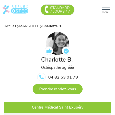
STANDARD
7 JOURS / 7
menu
Accueil
MARSEILLE
Charlotte B.
Charlotte B.
Ostéopathe agréée
04 82 53 91 79
Prendre rendez-vous
Centre Médical Saint Exupéry