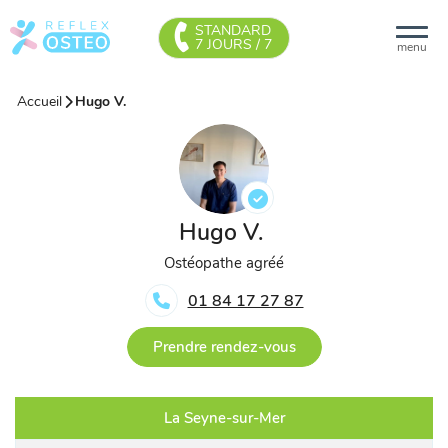
STANDARD
7 JOURS / 7
menu
Accueil
Hugo V.
Hugo V.
Ostéopathe agréé
01 84 17 27 87
Prendre rendez-vous
La Seyne-sur-Mer