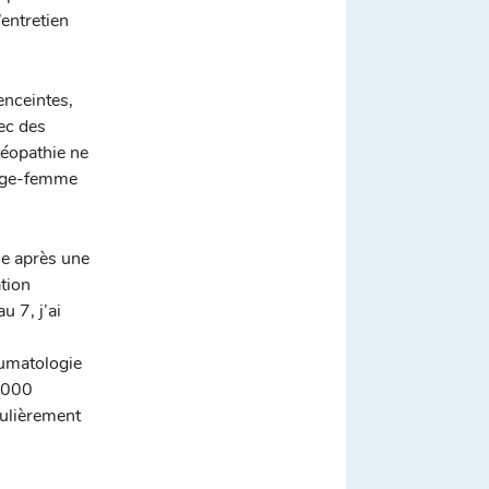
’entretien
enceintes,
vec des
téopathie ne
sage-femme
ie après une
ation
 7, j’ai
raumatologie
7 000
gulièrement