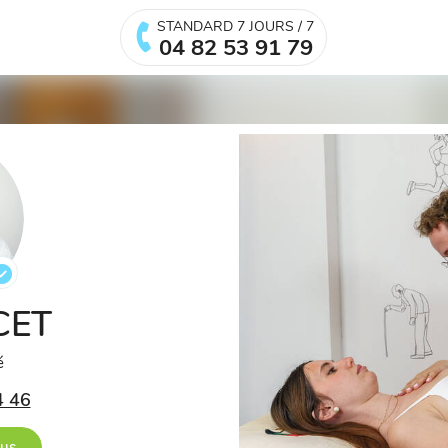
STANDARD 7 JOURS / 7
04 82 53 91 79
LCET
é
4 46
ous