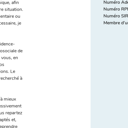
Numéro Adel
ique, afin
Numéro RPP
re situation.
Numéro SIR
entaire ou
Membre d'u
essaire, je
vidence-
osociale de
 vous, en
vos
ions. Le
 recherché à
r à mieux
ressivement
us repartez
aptés et,
reprendre