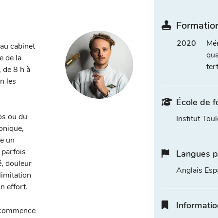
Formation
2020
Mém
 au cabinet
qua
e de la
ter
, de 8 h à
n les
École de f
os ou du
Institut Tou
onique,
e un
 parfois
Langues p
, douleur
Anglais Esp
limitation
 effort.
Informatio
e commence