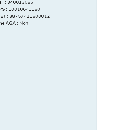
i :
340013085
S :
10010641180
ET :
88757421800012
ne AGA :
Non