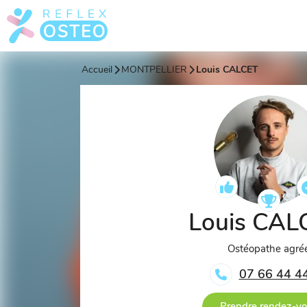
Accueil
MONTPELLIER
Louis CALCET
Louis CA
Ostéopathe agré
07 66 44 4
Prendre rendez-v