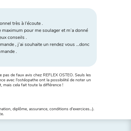
onnel très à l’écoute .
t le maximum pour me soulager et m’a donné
eux conseils .
mande , j’ai souhaite un rendez vous …donc
mmande .
xiste pas de faux avis chez REFLEX OSTEO. Seuls les
ce avec l'ostéopathe ont la possibilité de noter un
, mais cela fait toute la différence !
tion, diplôme, assurance, conditions d'exercices...).
te.