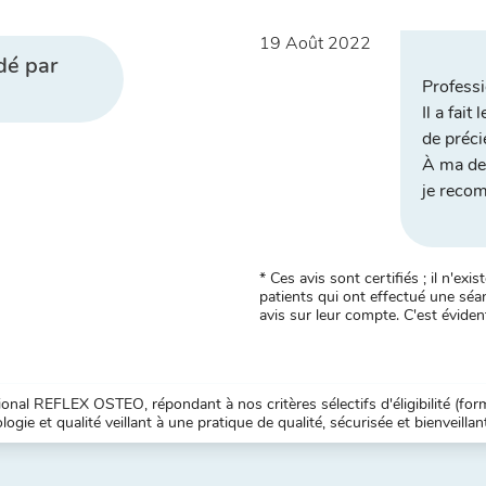
19 Août 2022
dé par
Professi
Il a fai
de préci
À ma de
je reco
* Ces avis sont certifiés ; il n'e
patients qui ont effectué une séan
avis sur leur compte. C'est évident
nal REFLEX OSTEO, répondant à nos critères sélectifs d'éligibilité (forma
ogie et qualité veillant à une pratique de qualité, sécurisée et bienveillan