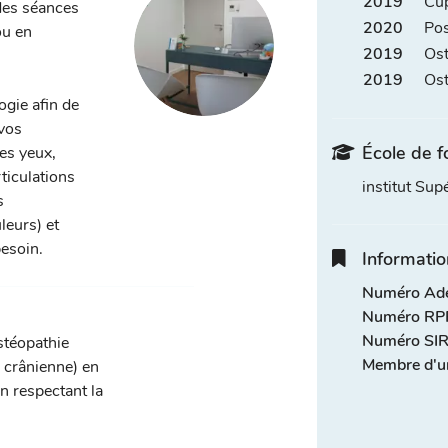
2019
Cup
des séances
2020
Pos
ou en
2019
Ost
2019
Ost
ogie afin de
 vos
École de f
les yeux,
rticulations
institut Su
s
leurs) et
besoin.
Informatio
Numéro Adel
Numéro RPP
Numéro SIR
stéopathie
Membre d'u
, crânienne) en
n respectant la