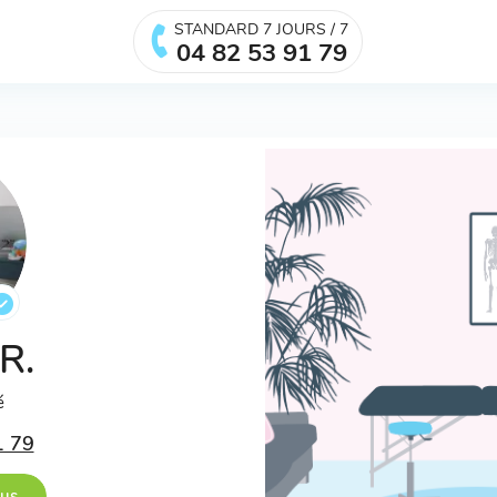
STANDARD 7 JOURS / 7
04 82 53 91 79
 R.
é
1 79
ous