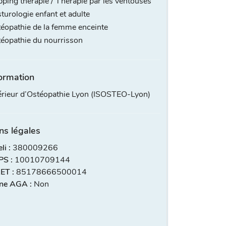
ping thérapie / Thérapie par les ventouses
turologie enfant et adulte
éopathie de la femme enceinte
éopathie du nourrisson
ormation
périeur d’Ostéopathie Lyon (ISOSTEO-Lyon)
ns légales
i :
380009266
S :
10010709144
ET :
85178666500014
ne AGA :
Non