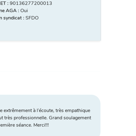
ET :
90136277200013
ne AGA :
Oui
 syndicat :
SFDO
e extrêmement à l’écoute, très empathique
ut très professionnelle. Grand soulagement
remière séance. Merci!!!