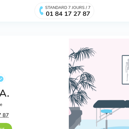
STANDARD 7 JOURS / 7
01 84 17 27 87
 A.
ée
7 87
ous