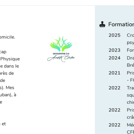
Formation
2025
Cro
omicile.
psy
2023
For
cap
2024
Dra
 Physique
Bré
e dans le
2021
Pri
près de
- 
 de
s). Mes
2022
Tra
uban), à
squ
e
chi
2022
Pri
crâ
 et
2022
Méd
CF