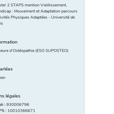
ter 2 STAPS mention Vieillissement,
dicap : Mouvement et Adaptation parcours
ivités Physiques Adaptées - Université de
is
ormation
rieure d’Ostéopathie (ESO SUPOSTEO)
arlées
ien
ns légales
i :
930006796
S :
10010366671