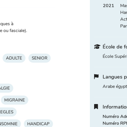
2021
Mas
Han
Act
iques à
Par
 ou fasciale).
École de f
École Supé
ADULTE
SENIOR
Langues p
Arabe égypt
LGIE
MIGRAINE
Informatio
EGLES
Numéro Adel
Numéro RPP
INSOMNIE
HANDICAP