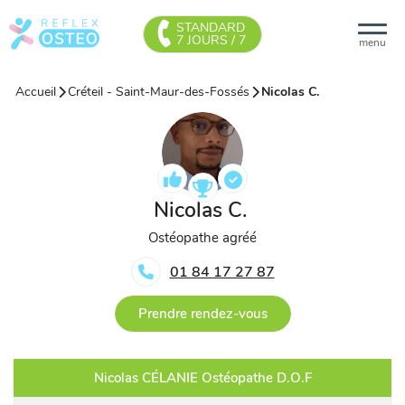
STANDARD
7 JOURS / 7
menu
Accueil
Créteil - Saint-Maur-des-Fossés
Nicolas C.
Nicolas C.
Ostéopathe agréé
01 84 17 27 87
Prendre rendez-vous
Nicolas CÉLANIE Ostéopathe D.O.F