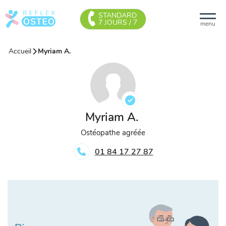
STANDARD
7 JOURS / 7
menu
Accueil
Myriam A.
Myriam A.
Ostéopathe agréée
01 84 17 27 87