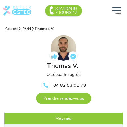
STANDARD
7 JOURS / 7
menu
Accueil
LYON
Thomas V.
Thomas V.
Ostéopathe agréé
04 82 53 91 79
Prendre rendez-vous
Meyzieu