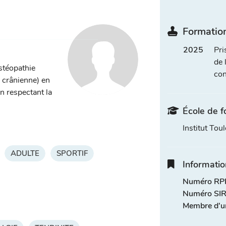
Formation
2025
Pri
de 
ostéopathie
con
, crânienne) en
n respectant la
École de f
Institut Tou
ADULTE
SPORTIF
Informatio
Numéro RPP
Numéro SIR
Membre d'u