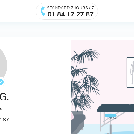
STANDARD 7 JOURS / 7
01 84 17 27 87
 G.
ée
7 87