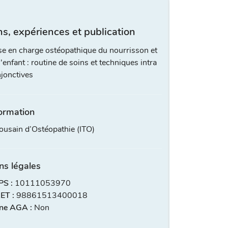
s, expériences et publication
se en charge ostéopathique du nourrisson et
l'enfant : routine de soins et techniques intra
jonctives
ormation
lousain d’Ostéopathie (ITO)
ns légales
S :
10111053970
ET :
98861513400018
ne AGA :
Non