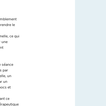
humblement
rendre le
nelle, ce qui
r une
nt
e séance
s par
lle, un
ar un
hocs et
ant ce
érapeutique