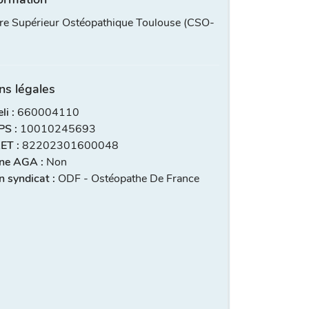
re Supérieur Ostéopathique Toulouse (CSO-
ns légales
i :
660004110
S :
10010245693
ET :
82202301600048
ne AGA :
Non
 syndicat :
ODF - Ostéopathe De France