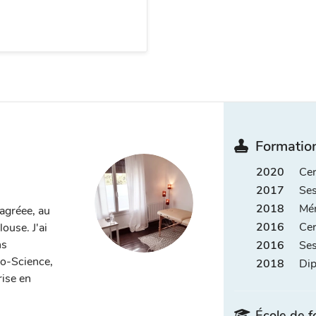
Formation
2020
Cer
2017
Ses
2018
Mém
agréee, au
2016
Cer
ouse. J'ai
ns
2016
Ses
o-Science,
2018
Dip
rise en
École de f