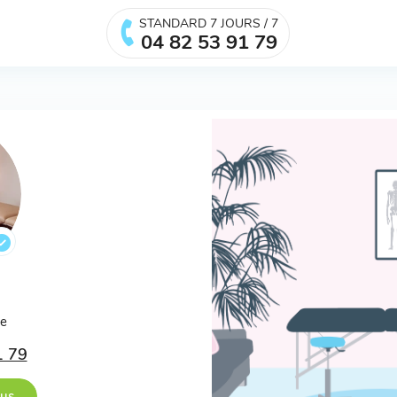
STANDARD 7 JOURS / 7
04 82 53 91 79
ée
1 79
ous