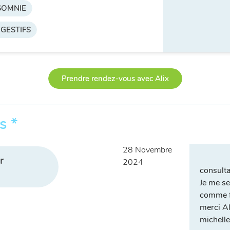
NSOMNIE
GESTIFS
Prendre rendez-vous avec Alix
s *
28 Novembre
r
2024
consulta
Je me se
comme f
merci Al
michelle