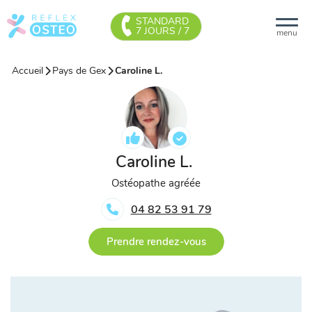
STANDARD
7 JOURS / 7
menu
Accueil
Pays de Gex
Caroline L.
Caroline L.
Ostéopathe agréée
04 82 53 91 79
Prendre rendez-vous