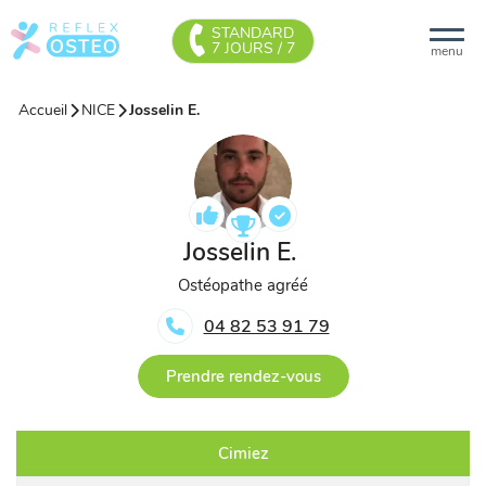
STANDARD
7 JOURS / 7
menu
Accueil
NICE
Josselin E.
Josselin E.
Ostéopathe agréé
04 82 53 91 79
Prendre rendez-vous
Cimiez