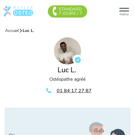
STANDARD
7 JOURS / 7
menu
Accueil
Luc L.
Luc L.
Ostéopathe agréé
01 84 17 27 87