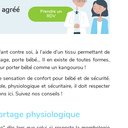
 agréé
Prendre un
RDV
nt contre soi, à l’aide d’un tissu permettant de
age, porte bébé... Il en existe de toutes formes,
our porter bébé comme un kangourou !
e sensation de confort pour bébé et de sécurité.
e, physiologique et sécuritaire, il doit respecter
s ici. Suivez nos conseils !
portage physiologique
" dès lors que celui-ci respecte la morphologie