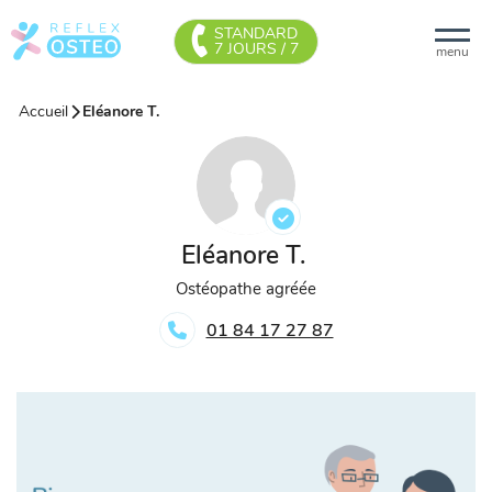
STANDARD
7 JOURS / 7
menu
Accueil
Eléanore T.
Eléanore T.
Ostéopathe agréée
01 84 17 27 87