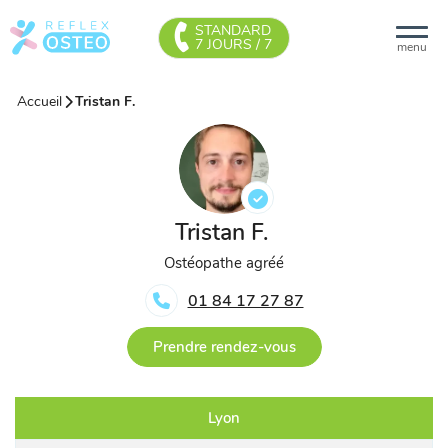
STANDARD
7 JOURS / 7
menu
Accueil
Tristan F.
Tristan F.
Ostéopathe agréé
01 84 17 27 87
Prendre rendez-vous
Lyon