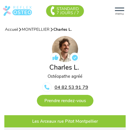
STANDARD
7 JOURS / 7
menu
Accueil
MONTPELLIER
Charles L.
Charles L.
Ostéopathe agréé
04 82 53 91 79
Prendre rendez-vous
Les Arceaux rue Pitot Montpellier